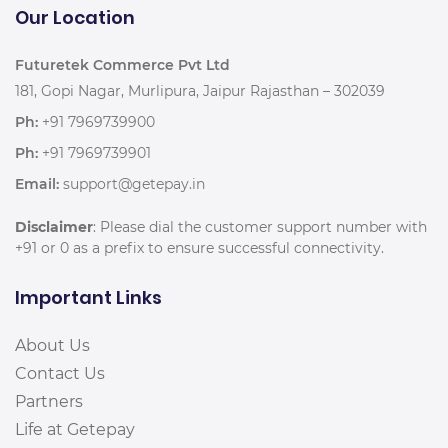
Our Location
Futuretek Commerce Pvt Ltd
181, Gopi Nagar, Murlipura, Jaipur Rajasthan – 302039
Ph:
+91 7969739900
Ph:
+91 7969739901
Email:
support@getepay.in
Disclaimer
: Please dial the customer support number with
+91 or 0 as a prefix to ensure successful connectivity.
Important Links
About Us
Contact Us
Partners
Life at Getepay